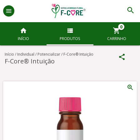
0
INÍCIO
PRODUTOS
CARRINHO
Início
/
Individual
/
Potencializar
/
F-Core® Intuição
F-Core® Intuição