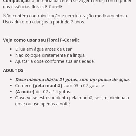
Composição
: a potência da cereja selvagem (elixir) com o poder
das essências florais F-Core®
Não contém contraindicação e nem interação medicamentosa.
Uso adulto ou crianças a partir de 2 anos.
Veja como usar seu Floral F-Core®:
Dilua em água antes de usar.
Não coloque diretamente na língua.
Ajustar a dose conforme sua ansiedade.
ADULTOS:
Dose máxima diária: 21 gotas, com um pouco de água.
Comece
{pela manhã}
com 03 a 07 gotas e
{A noite}
de 07 a 14 gotas.
Observe se está sonolenta pela manhã, se sim, diminua a
dose ou use apenas a noite.