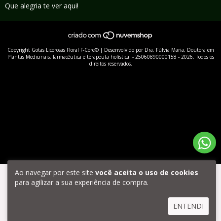
Que alegria te ver aqui!
Copyright Gotas Licorosas Floral F-Core® | Desenvolvido por Dra. Fúlvia Maria, Doutora em
Plantas Medicinais, farmacêutica e terapeuta holística. - 25060890000158 - 2026. Todos os
direitos reservados.
Ao navegar por este site
você aceita o uso de cookies
para agilizar a sua experiência de compra.
ENTENDI