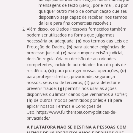
mensagens de texto (SMS), por e-mail, ou por
qualquer outro meio de comunicação que seu
dispositivo seja capaz de receber, nos termos
da lei e para fins comerciais razoáveis.
Além disso, os Dados Pessoais fornecidos também
podem ser utilizados na forma que julgarmos
necessária ou adequada:
(a)
nos termos das Leis de
Proteção de Dados;
(b)
para atender exigências de
processo judicial;
(c)
para cumprir decisão judicial,
decisão regulatória ou decisão de autoridades
competentes, incluindo autoridades fora do país de
residência;
(d)
para proteger nossas operações;
(e)
para proteger direitos, privacidade, segurança
nossos, seus ou de terceiros;
(f)
para detectar e
prevenir fraude;
(g)
permitir-nos usar as ações
disponíveis ou limitar danos que venhamos a sofrer;
(h)
de outros modos permitidos por lei; e
(i)
para
aplicar nossos Termos e Condições de
Uso. https://www.fulltherapia.com/politicas-de-
privacidade/
A PLATAFORA NÃO SE DESTINA A PESSOAS COM
MENOS DE 18 (DEZOITO) ANOS E PEDIMOS QUE