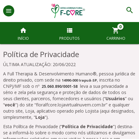
0
INÍCIO
PRODUTOS
CARRINHO
Política de Privacidade
ÚLTIMA ATUALIZAÇÃO: 20/06/2022
A Full Therapia & Desenvolvimento Humano®, pessoa jurídica de
direito privado, com sede na
, inscrita no
14990-000 Irapuã-SP
CNPJ/MF sob o nº
leva a sua privacidade a
25.060.890/0001-58
sério e zela pela segurança e proteção de dados de todos os
seus clientes, parceiros, fornecedores e usuários (“
Usuários
” ou
“
você
”) do site “floralfcore.lojavirtualnuvem.com.br” e qualquer
outro site, Loja, aplicativo operado pelo Lojista (aqui designados,
simplesmente, “
Loja
”).
Esta Política de Privacidade (“
Política de Privacidade
”) destina-
se a informá-lo sobre o modo como nós utilizamos e divulgamos
informações coletadas em suas visitas à nossa Loja e em