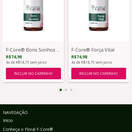
F-Core® Bons Sonhos (1 Ind)
F-Core® Força Vital
R$74,98
R$74,98
4
x de
R$18,75
sem juros
4
x de
R$18,75
sem juros
NAVEGAÇÃO
Início
Conheça o Floral F-Core®