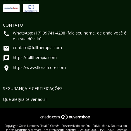
CONTATO
WhatsApp: (17) 99741-4298 (fale seu nome, de onde você é
e a sua dúvida)
contato@fulltherapia.com
https://fulltherapia.com
https://www.floralfcore.com
SEGURANÇA E CERTIFICAÇÕES
Que alegria te ver aqui!
Copyright Gotas Licorosas Floral F-Core® | Desenvolvido por Dra. Fúlvia Maria, Doutora em
Plantas Medicinais, farmacêutica e terapeuta holística. - 25060890000158 - 2026. Todos os