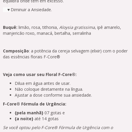
equilibra onde tem em excesso.
Diminuir a Ansiedade.
♥
Buquê:
limão, rosa, tithonia,
Aloysia gratissima
, ipê amarelo,
manjericão roxo, manacá, bertalha, serralinha
Composição
: a potência da cereja selvagem (elixir) com o poder
das essências florais F-Core®
Veja como usar seu Floral F-Core®:
Dilua em água antes de usar.
Não coloque diretamente na língua.
Ajustar a dose conforme sua ansiedade.
F-Core® Fórmula de Urgência:
{pela manhã}
07 gotas e
{a noite}
até 14 gotas
Se você optou pelo F-Core® Fórmula de Urgência com o