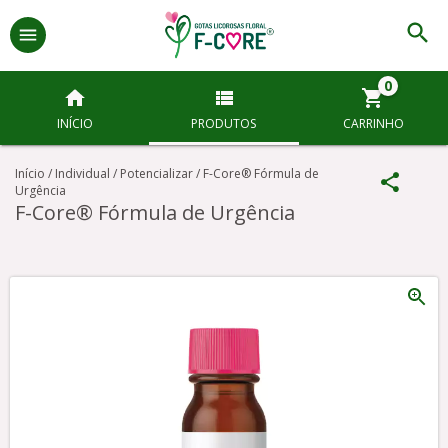
0
INÍCIO
PRODUTOS
CARRINHO
Início
/
Individual
/
Potencializar
/
F-Core® Fórmula de
Urgência
F-Core® Fórmula de Urgência