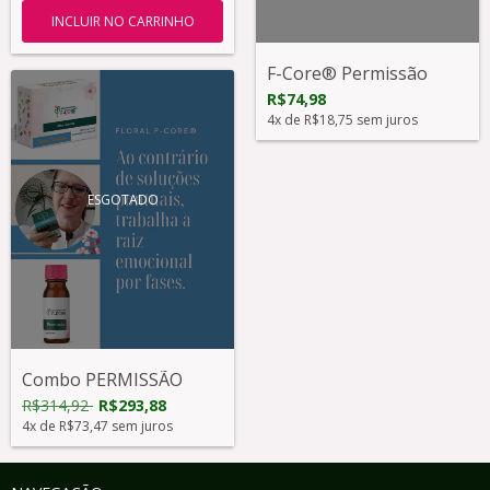
F-Core® Permissão
R$74,98
4
x de
R$18,75
sem juros
ESGOTADO
Combo PERMISSÃO
R$314,92
R$293,88
4
x de
R$73,47
sem juros