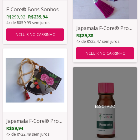
F-Core® Bons Sonhos
R$299,92
R$239,94
4
x de
R$59,99
sem juros
Japamala F-Core® Proteção - Sorte FU
R$89,88
4
x de
R$22,47
sem juros
INCLUIR NO CARRINHO
ESGOTADO
Japamala F-Core® Proteção - São Bento
R$89,94
4
x de
R$22,49
sem juros